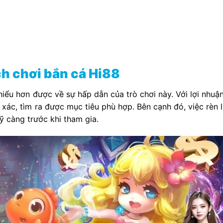
ch chơi bắn cá Hi88
 hiểu hơn được về sự hấp dẫn của trò chơi này. Với lợi nhuậ
 xác, tìm ra được mục tiêu phù hợp. Bên cạnh đó, việc rèn l
ỹ càng trước khi tham gia.