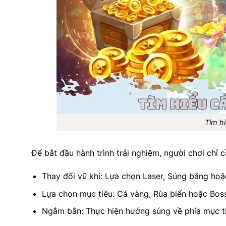
Tìm h
Để bắt đầu hành trình trải nghiệm, người chơi chỉ 
Thay đổi vũ khí: Lựa chọn Laser, Súng băng hoặ
Lựa chọn mục tiêu: Cá vàng, Rùa biển hoặc Boss
Ngắm bắn: Thực hiện hướng súng về phía mục ti