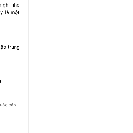
n ghi nhớ
ây là một
tập trung
g.
huộc cấp