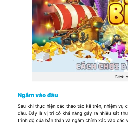
Cách c
Ngắm vào đầu
Sau khi thực hiện các thao tác kể trên, nhiệm vụ 
đầu. Đây là vị trí có khả năng gây ra nhiều sát th
trình độ của bản thân và ngắm chính xác vào các vị