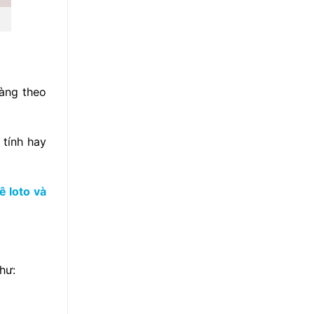
ràng theo
 tính hay
ê loto và
hư: