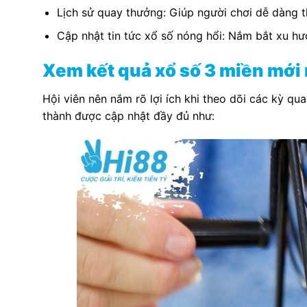
Lịch sử quay thưởng: Giúp người chơi dễ dàng th
Cập nhật tin tức xổ số nóng hổi: Nắm bắt xu hướ
Xem kết quả xổ số 3 miền mới n
Hội viên nên nắm rõ lợi ích khi theo dõi các kỳ qua
thành được cập nhật đầy đủ như: