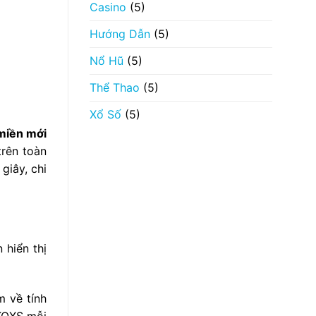
Casino
(5)
Nhất
2025
Tại
Nhà
Hướng Dẫn
(5)
Cái
Hàng
Nổ Hũ
(5)
Đầu
2025
Thể Thao
(5)
Xổ Số
(5)
miền mới
trên toàn
giây, chi
 hiển thị
m về tính
 KQXS mỗi