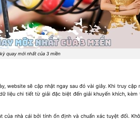
kỳ quay mới nhất của 3 miền
, website sẽ cập nhật ngay sau đó vài giây. Khi truy cập
ữ liệu chi tiết từ giải đặc biệt đến giải khuyến khích, kèm 
 của nhà cái bởi tính ổn định và chuẩn xác tuyệt đối. Khô