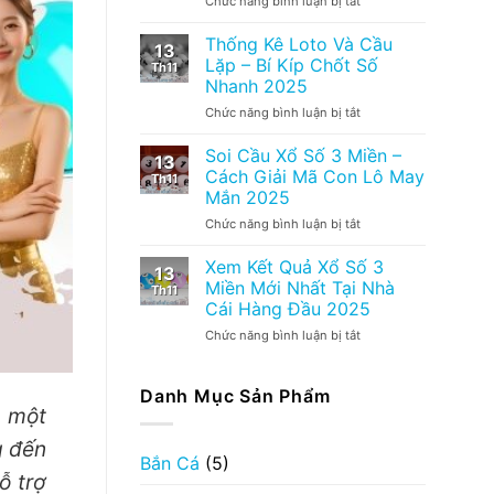
Chức năng bình luận bị tắt
ở
Phổ
Kinh
Biến
Nghiệm
–
Thống Kê Loto Và Cầu
13
Chơi
Hướng
Lặp – Bí Kíp Chốt Số
Th11
Xổ
Dẫn
Nhanh 2025
Số
Xem
Chức năng bình luận bị tắt
ở
Online
Kết
Thống
Đẳng
Quả
Kê
Cấp
Soi Cầu Xổ Số 3 Miền –
2025
13
Loto
Nhất
Cách Giải Mã Con Lô May
Th11
Và
Năm
Mắn 2025
Cầu
2025
Chức năng bình luận bị tắt
ở
Lặp
Soi
–
Cầu
Bí
Xem Kết Quả Xổ Số 3
13
Xổ
Kíp
Miền Mới Nhất Tại Nhà
Th11
Số
Chốt
Cái Hàng Đầu 2025
3
Số
Chức năng bình luận bị tắt
ở
Miền
Nhanh
Xem
–
2025
Kết
Cách
Quả
Danh Mục Sản Phẩm
Giải
Xổ
m một
Mã
Số
Con
g đến
3
Lô
Bắn Cá
(5)
Miền
May
ỗ trợ
Mới
Mắn