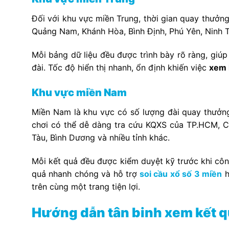
Đối với khu vực miền Trung, thời gian quay thưởng
Quảng Nam, Khánh Hòa, Bình Định, Phú Yên, Ninh T
Mỗi bảng dữ liệu đều được trình bày rõ ràng, giú
đài. Tốc độ hiển thị nhanh, ổn định khiến việc
xem 
Khu vực miền Nam
Miền Nam là khu vực có số lượng đài quay thưởng 
chơi có thể dễ dàng tra cứu KQXS của TP.HCM, Cầ
Tàu, Bình Dương và nhiều tỉnh khác.
Mỗi kết quả đều được kiểm duyệt kỹ trước khi công 
quả nhanh chóng và hỗ trợ
soi cầu xổ số 3 miền
h
trên cùng một trang tiện lợi.
Hướng dẫn tân binh xem kết q