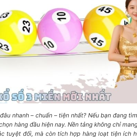
đâu nhanh – chuẩn – tiện nhất? Nếu bạn đang tì
 chọn hàng đầu hiện nay. Nền tảng không chỉ man
c tuyệt đối, mà còn tích hợp hàng loạt tiện ích h