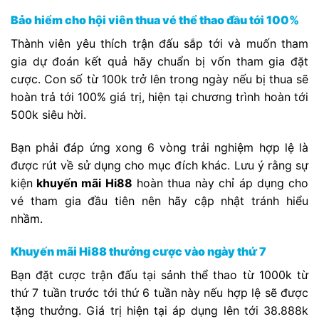
Bảo hiểm cho hội viên thua vé thể thao đầu tới 100%
Thành viên yêu thích trận đấu sắp tới và muốn tham
gia dự đoán kết quả hãy chuẩn bị vốn tham gia đặt
cược. Con số từ 100k trở lên trong ngày nếu bị thua sẽ
hoàn trả tới 100% giá trị, hiện tại chương trình hoàn tới
500k siêu hời.
Bạn phải đáp ứng xong 6 vòng trải nghiệm hợp lệ là
được rút về sử dụng cho mục đích khác. Lưu ý rằng sự
kiện
khuyến mãi Hi88
hoàn thua này chỉ áp dụng cho
vé tham gia đầu tiên nên hãy cập nhật tránh hiểu
nhầm.
Khuyến mãi Hi88 thưởng cược vào ngày thứ 7
Bạn đặt cược trận đấu tại sảnh thể thao từ 1000k từ
thứ 7 tuần trước tới thứ 6 tuần này nếu hợp lệ sẽ được
tặng thưởng. Giá trị hiện tại áp dụng lên tới 38.888k