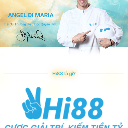
Hi88 là gì?