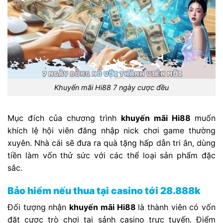
Khuyến mãi Hi88 7 ngày cược đều
Mục đích của chương trình
khuyến mãi Hi88
muốn
khích lệ hội viên đăng nhập nick chơi game thường
xuyên. Nhà cái sẽ đưa ra quà tặng hấp dẫn tri ân, dùng
tiền làm vốn thử sức với các thể loại sản phẩm đặc
sắc.
Bảo hiểm nếu thua tại casino tới 28.888k
Đối tượng nhận
khuyến mãi Hi88
là thành viên có vốn
đặt cược trò chơi tại sảnh casino trực tuyến. Điểm