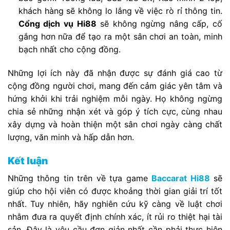
khách hàng sẽ không lo lắng về việc rò rỉ thông tin.
Cổng dịch vụ Hi88
sẽ không ngừng nâng cấp, cố
gắng hơn nữa để tạo ra một sân chơi an toàn, minh
bạch nhất cho cộng đồng.
Những lợi ích này đã nhận được sự đánh giá cao từ
cộng đồng người chơi, mang đến cảm giác yên tâm và
hứng khởi khi trải nghiệm mỗi ngày. Họ không ngừng
chia sẻ những nhận xét và góp ý tích cực, cùng nhau
xây dựng và hoàn thiện một sân chơi ngày càng chất
lượng, văn minh và hấp dẫn hơn.
Kết luận
Những thông tin trên về tựa game
Baccarat Hi88
sẽ
giúp cho hội viên có được khoảng thời gian giải trí tốt
nhất. Tuy nhiên, hãy nghiên cứu kỹ càng về luật chơi
nhằm đưa ra quyết định chính xác, ít rủi ro thiệt hại tài
sản. Đây là yêu cầu đơn giản nhất cần phải thực hiện