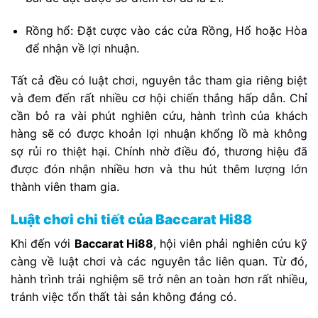
Rồng hổ: Đặt cược vào các cửa Rồng, Hổ hoặc Hòa
để nhận về lợi nhuận.
Tất cả đều có luật chơi, nguyên tắc tham gia riêng biệt
và đem đến rất nhiều cơ hội chiến thắng hấp dẫn. Chỉ
cần bỏ ra vài phút nghiên cứu, hành trình của khách
hàng sẽ có được khoản lợi nhuận khổng lồ mà không
sợ rủi ro thiệt hại. Chính nhờ điều đó, thương hiệu đã
được đón nhận nhiều hơn và thu hút thêm lượng lớn
thành viên tham gia.
Luật chơi chi tiết của Baccarat Hi88
Khi đến với
Baccarat Hi88
, hội viên phải nghiên cứu kỹ
càng về luật chơi và các nguyên tắc liên quan. Từ đó,
hành trình trải nghiệm sẽ trở nên an toàn hơn rất nhiều,
tránh việc tổn thất tài sản không đáng có.