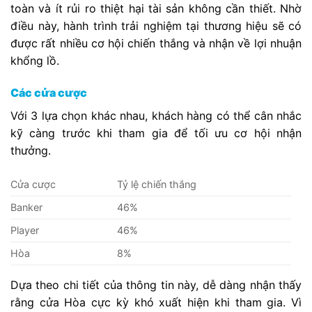
toàn và ít rủi ro thiệt hại tài sản không cần thiết. Nhờ
điều này, hành trình trải nghiệm tại thương hiệu sẽ có
được rất nhiều cơ hội chiến thắng và nhận về lợi nhuận
khổng lồ.
Các cửa cược
Với 3 lựa chọn khác nhau, khách hàng có thể cân nhắc
kỹ càng trước khi tham gia để tối ưu cơ hội nhận
thưởng.
Cửa cược
Tỷ lệ chiến thắng
Banker
46%
Player
46%
Hòa
8%
Dựa theo chi tiết của thông tin này, dễ dàng nhận thấy
rằng cửa Hòa cực kỳ khó xuất hiện khi tham gia. Vì