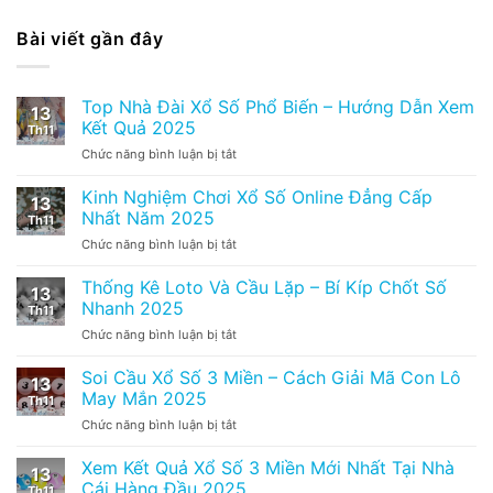
Bài viết gần đây
Top Nhà Đài Xổ Số Phổ Biến – Hướng Dẫn Xem
13
Kết Quả 2025
Th11
Chức năng bình luận bị tắt
ở
Top
Nhà
Kinh Nghiệm Chơi Xổ Số Online Đẳng Cấp
13
Đài
Nhất Năm 2025
Th11
Xổ
Chức năng bình luận bị tắt
ở
Số
Kinh
Phổ
Nghiệm
Thống Kê Loto Và Cầu Lặp – Bí Kíp Chốt Số
Biến
13
Chơi
–
Nhanh 2025
Th11
Xổ
Hướng
Chức năng bình luận bị tắt
ở
Số
Dẫn
Thống
Online
Xem
Kê
Soi Cầu Xổ Số 3 Miền – Cách Giải Mã Con Lô
Đẳng
Kết
13
Loto
Cấp
May Mắn 2025
Quả
Th11
Và
Nhất
2025
Chức năng bình luận bị tắt
ở
Cầu
Năm
Soi
Lặp
2025
Cầu
Xem Kết Quả Xổ Số 3 Miền Mới Nhất Tại Nhà
–
13
Xổ
Bí
Cái Hàng Đầu 2025
Th11