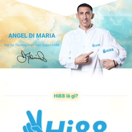
Hi88 là gì?